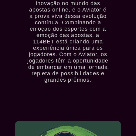
inovação no mundo das
apostas online, e o Aviator é
a prova viva dessa evolução
contínua. Combinando a
emoção dos esportes com a
emoção das apostas, a
114BET
está criando uma
experiência única para os
jogadores. Com o Aviator, os
jogadores têm a oportunidade
de embarcar em uma jornada
repleta de possibilidades e
grandes prêmios.